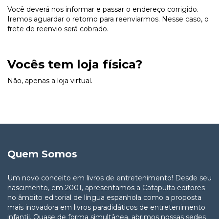
Você deverá nos informar e passar o endereço corrigido.
Iremos aguardar o retorno para reenviarmos. Nesse caso, o
frete de reenvio será cobrado.
Vocês tem loja física?
Não, apenas a loja virtual.
Quem Somos
Um novo conceito em livros de entretenimento! Desde seu
nascimento, em 2001, apresentamos a Catapulta editores
no âmbito editorial de língua espanhola como a proposta
mais inovadora em livros paradidáticos de entretenimento
infantil. Quase de forma simultânea, abrimos nossas sedes