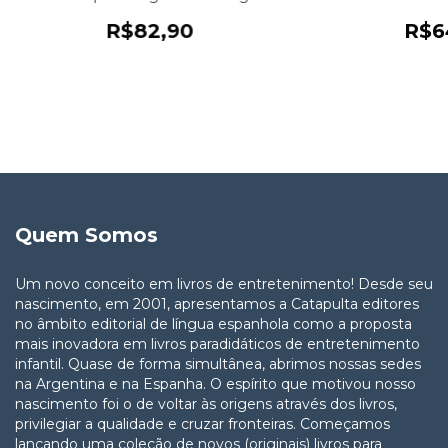
R$82,90
R$6
Quem Somos
Um novo conceito em livros de entretenimento! Desde seu
nascimento, em 2001, apresentamos a Catapulta editores
no âmbito editorial de língua espanhola como a proposta
mais inovadora em livros paradidáticos de entretenimento
infantil. Quase de forma simultânea, abrimos nossas sedes
na Argentina e na Espanha. O espírito que motivou nosso
nascimento foi o de voltar às origens através dos livros,
privilegiar a qualidade e cruzar fronteiras. Começamos
lançando uma coleção de novos (originais) livros para