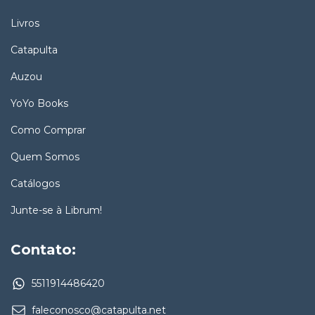
Livros
Catapulta
Auzou
YoYo Books
Como Comprar
Quem Somos
Catálogos
Junte-se à Librum!
Contato:
5511914486420
faleconosco@catapulta.net