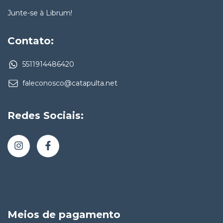
Junte-se à Librum!
Contato:
5511914486420
faleconosco@catapulta.net
Redes Sociais:
Meios de pagamento