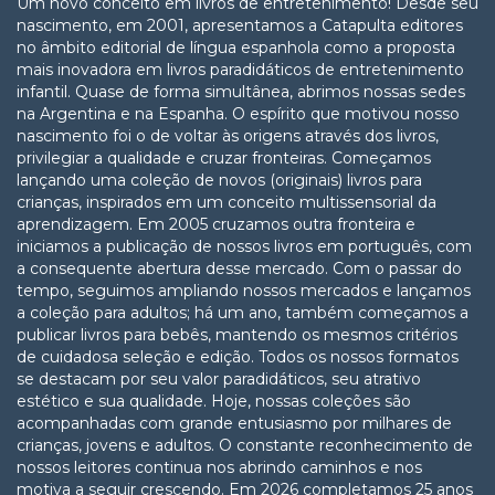
Um novo conceito em livros de entretenimento! Desde seu
nascimento, em 2001, apresentamos a Catapulta editores
no âmbito editorial de língua espanhola como a proposta
mais inovadora em livros paradidáticos de entretenimento
infantil. Quase de forma simultânea, abrimos nossas sedes
na Argentina e na Espanha. O espírito que motivou nosso
nascimento foi o de voltar às origens através dos livros,
privilegiar a qualidade e cruzar fronteiras. Começamos
lançando uma coleção de novos (originais) livros para
crianças, inspirados em um conceito multissensorial da
aprendizagem. Em 2005 cruzamos outra fronteira e
iniciamos a publicação de nossos livros em português, com
a consequente abertura desse mercado. Com o passar do
tempo, seguimos ampliando nossos mercados e lançamos
a coleção para adultos; há um ano, também começamos a
publicar livros para bebês, mantendo os mesmos critérios
de cuidadosa seleção e edição. Todos os nossos formatos
se destacam por seu valor paradidáticos, seu atrativo
estético e sua qualidade. Hoje, nossas coleções são
acompanhadas com grande entusiasmo por milhares de
crianças, jovens e adultos. O constante reconhecimento de
nossos leitores continua nos abrindo caminhos e nos
motiva a seguir crescendo. Em 2026 completamos 25 anos