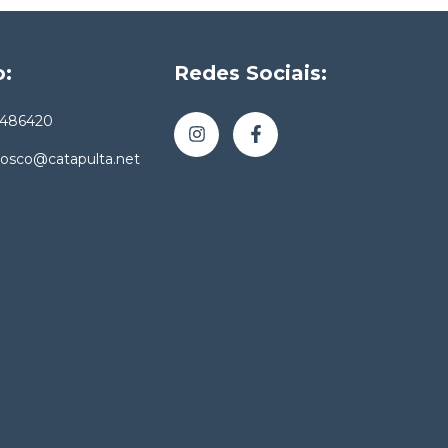
o:
Redes Sociais:
4486420
nosco@catapulta.net