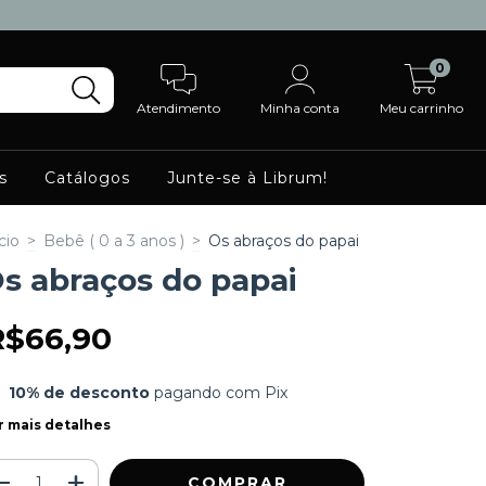
0
Atendimento
Minha conta
Meu carrinho
s
Catálogos
Junte-se à Librum!
cio
>
Bebê ( 0 a 3 anos )
>
Os abraços do papai
s abraços do papai
R$66,90
10% de desconto
pagando com Pix
r mais detalhes