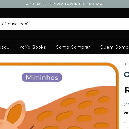
RECEBA SEUS LIVROS FAVORITOS EM CASA!
uzou
YoYo Books
Como Comprar
Quem Somo
Iní
O
Ve