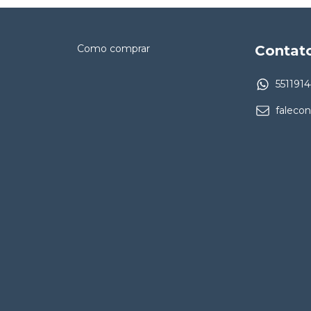
Como comprar
Contat
551191
faleco