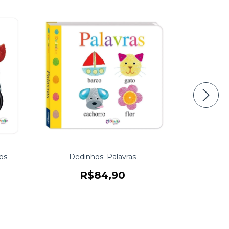
os
Dedinhos: Palavras
De
R$84,90