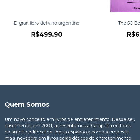
El gran libro del vino argentino
The 50 Be
R$499,90
R$6
Quem Somos
Um novo conceito em livros de entretenimento! Desde seu
nascimento, em 2001, apresentamos a Catapulta editores
no âmbito editorial de língua espanhola como a proposta
mais inovadora em livros paradidáticos de entretenimento