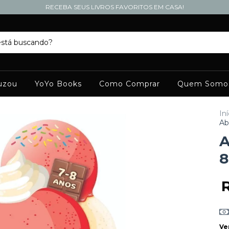
RECEBA SEUS LIVROS FAVORITOS EM CASA!
uzou
YoYo Books
Como Comprar
Quem Somo
Iní
Ab
A
8
Ve