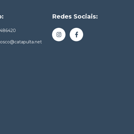
o:
Redes Sociais:
4486420
nosco@catapulta.net