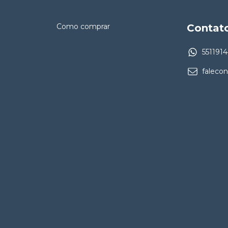
Como comprar
Contat
551191
faleco