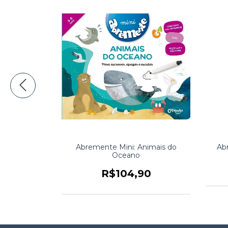
 3-4 Anos
Abremente Mini: Animais do
Ab
Oceano
0
R$104,90