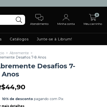
0
Atendimento
Minha conta
Meu carrinho
s
Catálogos
Junte-se à Librum!
cio
>
Abremente
>
remente Desafios 7-8 Anos
bremente Desafios 7-
 Anos
R$44,90
10% de desconto
pagando com Pix
r mais detalhes