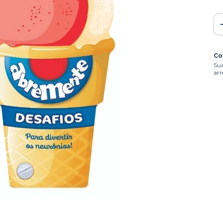
Co
Sua
arr