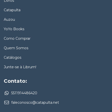
Livros
Catapulta
Auzou
YoYo Books
Como Comprar
Quem Somos
Catálogos
Junte-se à Librum!
Contato:
5511914486420
faleconosco@catapulta.net