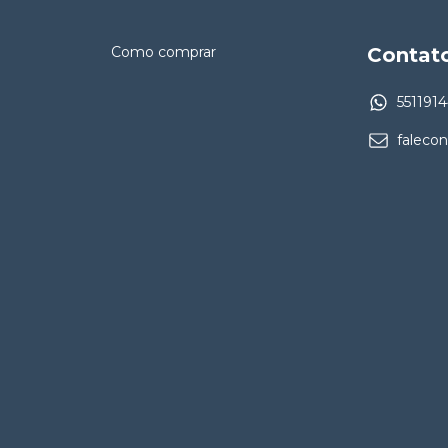
Como comprar
Contat
551191
faleco