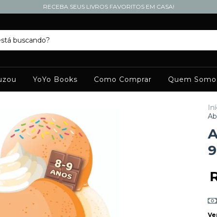
RECEBA SEUS LIVROS FAVORITOS EM CASA!
uzou
YoYo Books
Como Comprar
Quem Somo
Iní
Ab
A
9
Ve