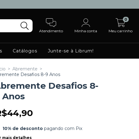
0
Atendimento
Minha conta
Meu carrinho
s
Catálogos
Junte-se à Librum!
cio
>
Abremente
>
remente Desafios 8-9 Anos
bremente Desafios 8-
 Anos
R$44,90
10% de desconto
pagando com Pix
r mais detalhes