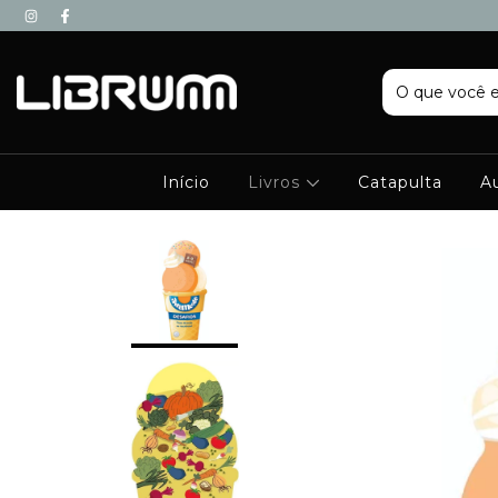
Início
Livros
Catapulta
A