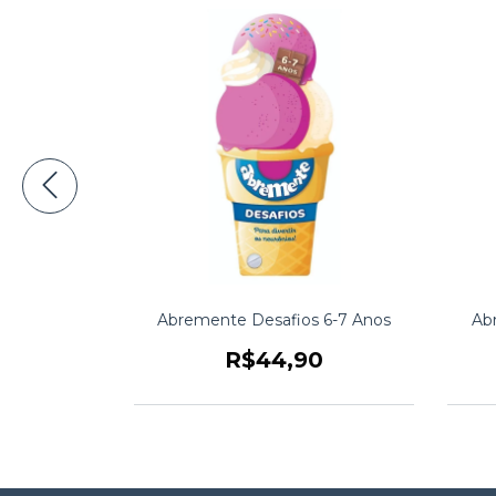
 - 7 anos
Abremente Desafios 6-7 Anos
Ab
0
R$44,90