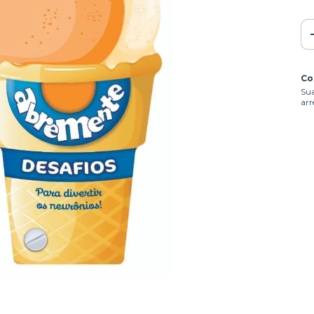
Co
Sua
arr