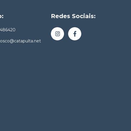
o:
Redes Sociais:
4486420
nosco@catapulta.net